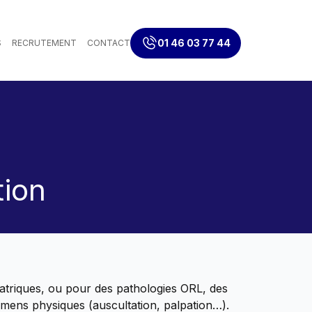
01 46 03 77 44
S
RECRUTEMENT
CONTACT
tion
atriques, ou pour des pathologies ORL, des
xamens physiques (auscultation, palpation…).