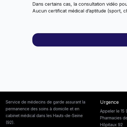
Dans certains cas, la consultation vidéo pou
Aucun certificat médical d’aptitude (sport, 
Urgence
Service de médecins de garde assurant la
permanence des soins à domicile et en
Appeler le 15
cabinet médical dans les Hauts-de-Seine
Pharmacies d
(92).
Hôpitaux 92