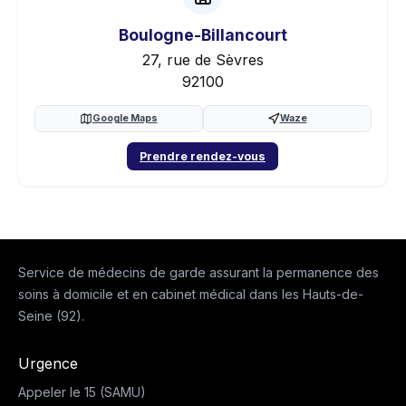
Boulogne-Billancourt
27, rue de Sèvres
92100
Google Maps
Waze
Prendre rendez-vous
Service de médecins de garde assurant la permanence des
soins à domicile et en cabinet médical dans les Hauts-de-
Seine (92).
Urgence
Appeler le 15 (SAMU)